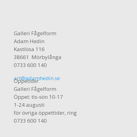
Galleri Fågelform
Adam Hedin
Kastlösa 116
38661 Mörbylånga
0733 600 140
art@adamhedin.se
Öppetider
Galleri Fågelform
Öppet: tis-sön 10-17
1-24 augusti
för övriga öppettider, ring
0733 600 140